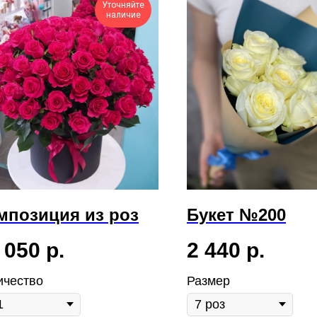
Уточняйте
наличие
мпозиция из роз
Букет №200
 050
р.
2 440
р.
ичество
Размер