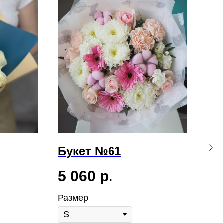
Букет №61
Бу
5 060
р.
3 
Размер
Раз