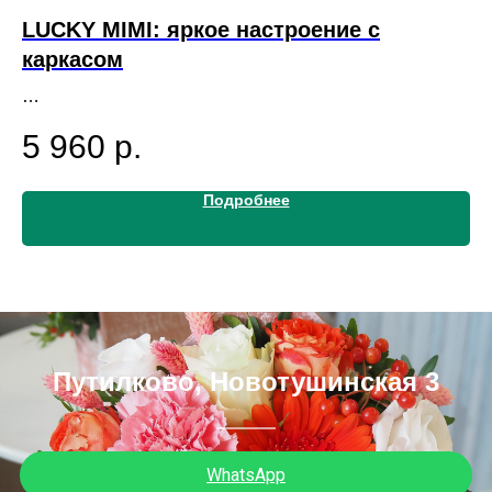
LUCKY MIMI: яркое настроение с
К
каркасом
1
5 960
р.
Подробнее
Путилково, Новотушинская 3
WhatsApp